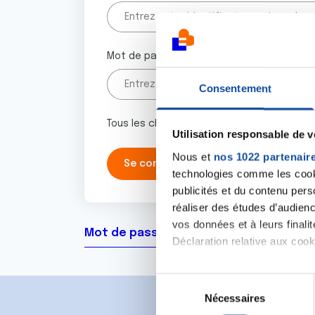
Mot de passe
Consentement
Tous les champs marqués d'un astérisque 
Utilisation responsable de 
Nous et
nos 1022 partenair
technologies comme les cooki
publicités et du contenu per
réaliser des études d’audienc
vos données et à leurs final
Mot de passe oublié ?
Déclaration relative aux cooki
Si vous le permettez, nous a
S
Collecter des informa
Nécessaires
é
Identifier votre appar