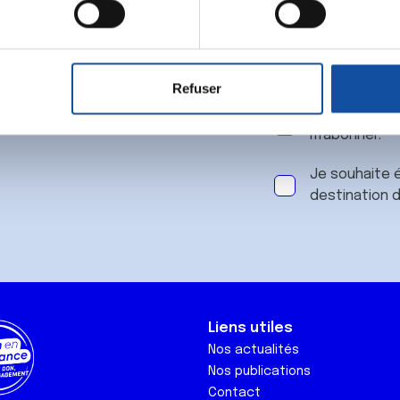
 notre
aitement de vos données personnelles et définir vos préférences
er ou retirer votre consentement à tout moment à partir de la dé
Refuser
e personnaliser le contenu et les annonces, d'offrir des fonctio
J'accepte le
rafic. Nous partageons également des informations sur l'utilisati
m'abonner.
, de publicité et d'analyse, qui peuvent combiner celles-ci avec
ils ont collectées lors de votre utilisation de leurs services.
Je souhaite é
destination 
Liens utiles
Nos actualités
Nos publications
Contact