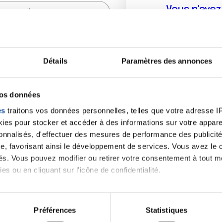
Vous n'ave
Créer un compte vous p
sur le fo
Détails
Paramètres des annonces
(
*
) sont obligatoires.
vos données
es
traitons vos données personnelles, telles que votre adresse IP,
es pour stocker et accéder à des informations sur votre appareil
sonnalisés, d'effectuer des mesures de performance des publicité
e, favorisant ainsi le développement de services. Vous avez le ch
ités. Vous pouvez modifier ou retirer votre consentement à tout 
es ou en cliquant sur l'icône de confidentialité.
imerions également :
tions sur votre localisation géographique qui peuvent être précis
Préférences
Statistiques
eil en l'analysant activement pour en relever les caractéristique