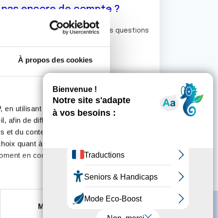
z pas encore de compte ?
ermet de commenter et poser vos questions
rum de discussion de la Ligue.
À propos des cookies
S'inscrire
 en utilisant des
, afin de diffuser des
s et du contenu, ainsi que de
oix quant à l'utilisation de
moment en consultant la
es à plusieurs mètres près
Marketing
s spécifiques (empreintes