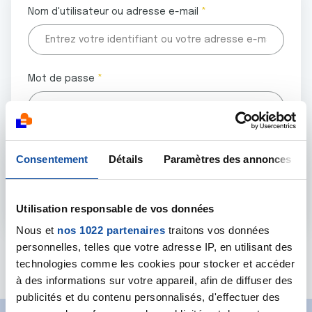
Nom d'utilisateur ou adresse e-mail
Mot de passe
Tous les champs marqués d'un astérisque (
*
) sont
Consentement
Détails
Paramètres des annonces
obligatoires.
Utilisation responsable de vos données
Nous et
nos 1022 partenaires
traitons vos données
personnelles, telles que votre adresse IP, en utilisant des
Mot de passe oublié ?
technologies comme les cookies pour stocker et accéder
à des informations sur votre appareil, afin de diffuser des
publicités et du contenu personnalisés, d'effectuer des