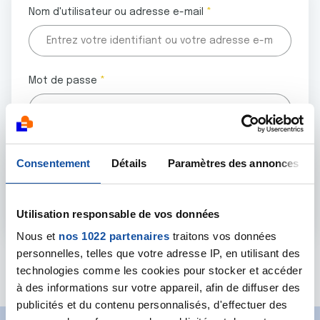
Nom d'utilisateur ou adresse e-mail
Mot de passe
Tous les champs marqués d'un astérisque (
*
) sont
Consentement
Détails
Paramètres des annonces
obligatoires.
Utilisation responsable de vos données
Nous et
nos 1022 partenaires
traitons vos données
personnelles, telles que votre adresse IP, en utilisant des
Mot de passe oublié ?
technologies comme les cookies pour stocker et accéder
à des informations sur votre appareil, afin de diffuser des
publicités et du contenu personnalisés, d'effectuer des