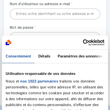
Nom d'utilisateur ou adresse e-mail
Mot de passe
Tous les champs marqués d'un astérisque (
*
) sont
Consentement
Détails
Paramètres des annonces
obligatoires.
Utilisation responsable de vos données
Nous et
nos 1022 partenaires
traitons vos données
personnelles, telles que votre adresse IP, en utilisant des
Mot de passe oublié ?
technologies comme les cookies pour stocker et accéder
à des informations sur votre appareil, afin de diffuser des
publicités et du contenu personnalisés, d'effectuer des