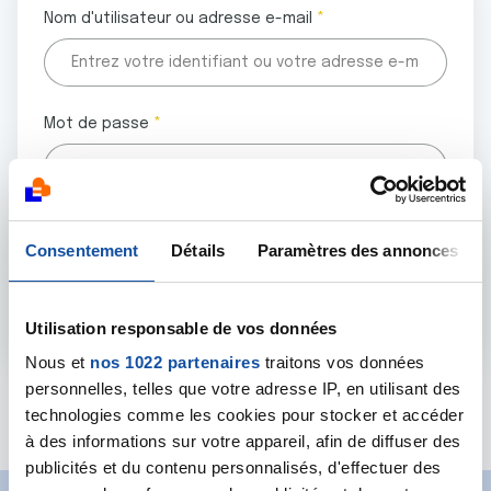
Nom d'utilisateur ou adresse e-mail
Mot de passe
Tous les champs marqués d'un astérisque (
*
) sont
Consentement
Détails
Paramètres des annonces
obligatoires.
Utilisation responsable de vos données
Nous et
nos 1022 partenaires
traitons vos données
personnelles, telles que votre adresse IP, en utilisant des
Mot de passe oublié ?
technologies comme les cookies pour stocker et accéder
à des informations sur votre appareil, afin de diffuser des
publicités et du contenu personnalisés, d'effectuer des