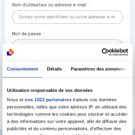
Nom d'utilisateur ou adresse e-mail
Mot de passe
Tous les champs marqués d'un astérisque (
*
) sont
Consentement
Détails
Paramètres des annonces
obligatoires.
Utilisation responsable de vos données
Nous et
nos 1022 partenaires
traitons vos données
personnelles, telles que votre adresse IP, en utilisant des
Mot de passe oublié ?
technologies comme les cookies pour stocker et accéder
à des informations sur votre appareil, afin de diffuser des
publicités et du contenu personnalisés, d'effectuer des