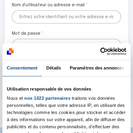
Nom d'utilisateur ou adresse e-mail
Mot de passe
Tous les champs marqués d'un astérisque (
*
) sont
Consentement
Détails
Paramètres des annonces
obligatoires.
Utilisation responsable de vos données
Nous et
nos 1022 partenaires
traitons vos données
personnelles, telles que votre adresse IP, en utilisant des
Mot de passe oublié ?
technologies comme les cookies pour stocker et accéder
à des informations sur votre appareil, afin de diffuser des
publicités et du contenu personnalisés, d'effectuer des