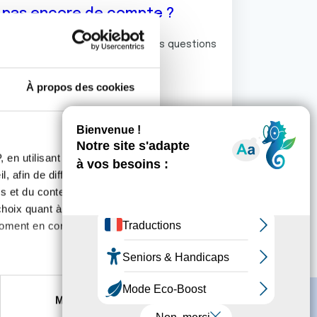
z pas encore de compte ?
ermet de commenter et poser vos questions
rum de discussion de la Ligue.
À propos des cookies
S'inscrire
 en utilisant des
, afin de diffuser des
s et du contenu, ainsi que de
oix quant à l'utilisation de
moment en consultant la
es à plusieurs mètres près
Marketing
s spécifiques (empreintes