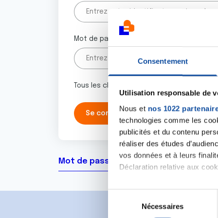
Mot de passe
Consentement
Tous les champs marqués d'un astérisque 
Utilisation responsable de 
Nous et
nos 1022 partenair
technologies comme les cooki
publicités et du contenu per
réaliser des études d’audienc
vos données et à leurs final
Mot de passe oublié ?
Déclaration relative aux cooki
Si vous le permettez, nous a
S
Collecter des informa
Nécessaires
é
Identifier votre appar