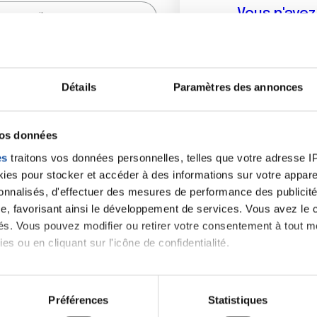
Vous n'ave
Créer un compte vous p
sur le fo
Détails
Paramètres des annonces
(
*
) sont obligatoires.
vos données
es
traitons vos données personnelles, telles que votre adresse IP,
es pour stocker et accéder à des informations sur votre appareil
sonnalisés, d'effectuer des mesures de performance des publicité
e, favorisant ainsi le développement de services. Vous avez le ch
ités. Vous pouvez modifier ou retirer votre consentement à tout 
es ou en cliquant sur l'icône de confidentialité.
imerions également :
tions sur votre localisation géographique qui peuvent être précis
Préférences
Statistiques
eil en l'analysant activement pour en relever les caractéristique