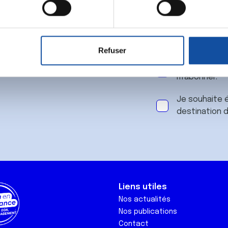
 notre
aitement de vos données personnelles et définir vos préférences
er ou retirer votre consentement à tout moment à partir de la dé
Refuser
e personnaliser le contenu et les annonces, d'offrir des fonctio
J'accepte le
rafic. Nous partageons également des informations sur l'utilisati
m'abonner.
, de publicité et d'analyse, qui peuvent combiner celles-ci avec
ils ont collectées lors de votre utilisation de leurs services.
Je souhaite é
destination 
Liens utiles
Nos actualités
Nos publications
Contact