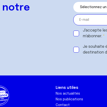
 notre
J'accepte le
m'abonner.
Je souhaite é
destination 
Liens utiles
Nos actualités
Nos publications
Contact