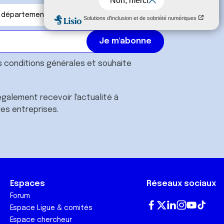
s
conditions générales
et souhaite
galement recevoir l'actualité à
des entreprises.
Espaces
Réseaux sociaux
Forum
Espace Ligue & comités
Fa
T
Lin
In
Yo
Tik
Espace chercheur