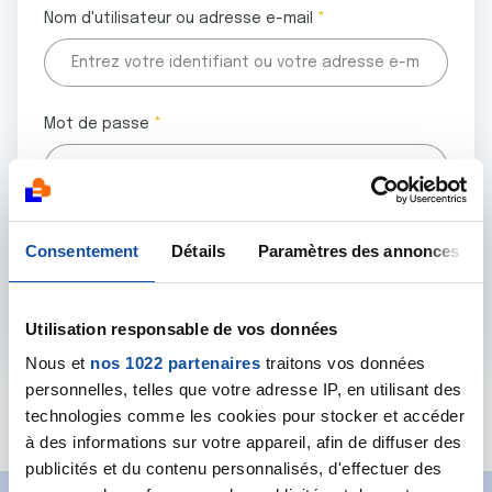
Nom d'utilisateur ou adresse e-mail
Mot de passe
Tous les champs marqués d'un astérisque (
*
) sont
Consentement
Détails
Paramètres des annonces
obligatoires.
Utilisation responsable de vos données
Nous et
nos 1022 partenaires
traitons vos données
personnelles, telles que votre adresse IP, en utilisant des
Mot de passe oublié ?
technologies comme les cookies pour stocker et accéder
à des informations sur votre appareil, afin de diffuser des
publicités et du contenu personnalisés, d'effectuer des