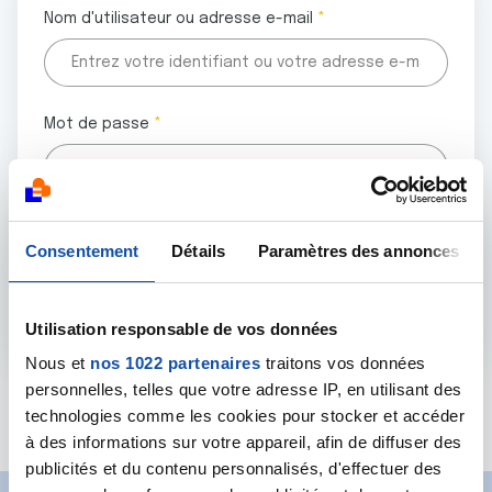
Nom d'utilisateur ou adresse e-mail
Mot de passe
Tous les champs marqués d'un astérisque (
*
) sont
Consentement
Détails
Paramètres des annonces
obligatoires.
Utilisation responsable de vos données
Nous et
nos 1022 partenaires
traitons vos données
personnelles, telles que votre adresse IP, en utilisant des
Mot de passe oublié ?
technologies comme les cookies pour stocker et accéder
à des informations sur votre appareil, afin de diffuser des
publicités et du contenu personnalisés, d'effectuer des