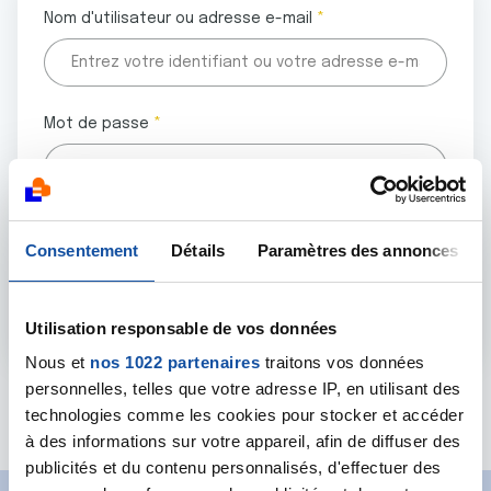
Nom d'utilisateur ou adresse e-mail
Mot de passe
Tous les champs marqués d'un astérisque (
*
) sont
Consentement
Détails
Paramètres des annonces
obligatoires.
Utilisation responsable de vos données
Nous et
nos 1022 partenaires
traitons vos données
personnelles, telles que votre adresse IP, en utilisant des
Mot de passe oublié ?
technologies comme les cookies pour stocker et accéder
à des informations sur votre appareil, afin de diffuser des
publicités et du contenu personnalisés, d'effectuer des