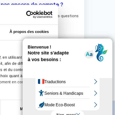
z pas encore de compte ?
ermet de commenter et poser vos questions
rum de discussion de la Ligue.
À propos des cookies
S'inscrire
 en utilisant des
, afin de diffuser des
s et du contenu, ainsi que de
oix quant à l'utilisation de
moment en consultant la
es à plusieurs mètres près
Marketing
s spécifiques (empreintes