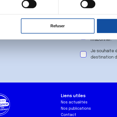
 notre
aitement de vos données personnelles et définir vos préférences
er ou retirer votre consentement à tout moment à partir de la dé
Refuser
e personnaliser le contenu et les annonces, d'offrir des fonctio
J'accepte le
rafic. Nous partageons également des informations sur l'utilisati
m'abonner.
, de publicité et d'analyse, qui peuvent combiner celles-ci avec
ils ont collectées lors de votre utilisation de leurs services.
Je souhaite é
destination 
Liens utiles
Nos actualités
Nos publications
Contact