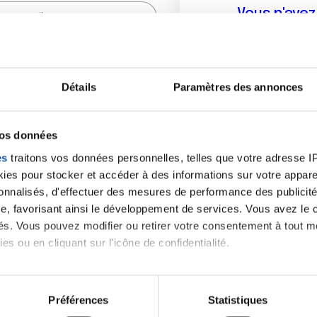
Vous n'ave
Créer un compte vous p
sur le fo
Détails
Paramètres des annonces
(
*
) sont obligatoires.
vos données
es
traitons vos données personnelles, telles que votre adresse IP,
es pour stocker et accéder à des informations sur votre appareil
sonnalisés, d'effectuer des mesures de performance des publicité
e, favorisant ainsi le développement de services. Vous avez le ch
ités. Vous pouvez modifier ou retirer votre consentement à tout 
es ou en cliquant sur l'icône de confidentialité.
imerions également :
tions sur votre localisation géographique qui peuvent être précis
Préférences
Statistiques
eil en l'analysant activement pour en relever les caractéristique