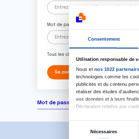
Mot de passe
Consentement
Tous les champs marqués d'un astérisque 
Utilisation responsable de 
Nous et
nos 1022 partenair
technologies comme les cooki
publicités et du contenu per
réaliser des études d’audienc
vos données et à leurs final
Mot de passe oublié ?
Déclaration relative aux cooki
Si vous le permettez, nous a
S
Collecter des informa
Nécessaires
é
Identifier votre appar