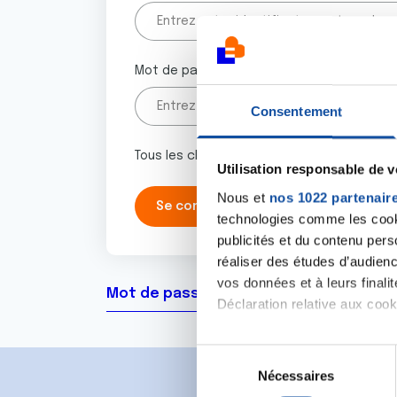
Mot de passe
Consentement
Tous les champs marqués d'un astérisque 
Utilisation responsable de 
Nous et
nos 1022 partenair
technologies comme les cooki
publicités et du contenu per
réaliser des études d’audienc
vos données et à leurs final
Mot de passe oublié ?
Déclaration relative aux cooki
Si vous le permettez, nous a
S
Collecter des informa
Nécessaires
é
Identifier votre appar