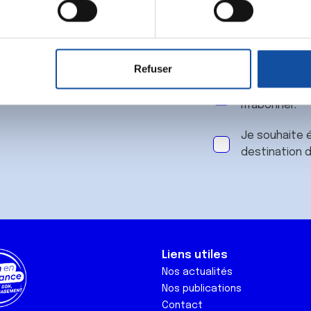
 notre
aitement de vos données personnelles et définir vos préférences
er ou retirer votre consentement à tout moment à partir de la dé
Refuser
e personnaliser le contenu et les annonces, d'offrir des fonctio
J'accepte le
rafic. Nous partageons également des informations sur l'utilisati
m'abonner.
, de publicité et d'analyse, qui peuvent combiner celles-ci avec
ils ont collectées lors de votre utilisation de leurs services.
Je souhaite é
destination 
Liens utiles
Nos actualités
Nos publications
Contact