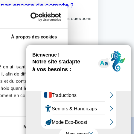
z pas encore de compte ?
ermet de commenter et poser vos questions
rum de discussion de la Ligue.
À propos des cookies
S'inscrire
 en utilisant des
, afin de diffuser des
s et du contenu, ainsi que de
oix quant à l'utilisation de
moment en consultant la
es à plusieurs mètres près
Marketing
s spécifiques (empreintes