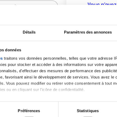
Vous n'ave
Créer un compte vous p
sur le fo
Détails
Paramètres des annonces
(
*
) sont obligatoires.
vos données
es
traitons vos données personnelles, telles que votre adresse IP,
es pour stocker et accéder à des informations sur votre appareil
sonnalisés, d'effectuer des mesures de performance des publicité
e, favorisant ainsi le développement de services. Vous avez le ch
ités. Vous pouvez modifier ou retirer votre consentement à tout 
es ou en cliquant sur l'icône de confidentialité.
imerions également :
tions sur votre localisation géographique qui peuvent être précis
Préférences
Statistiques
eil en l'analysant activement pour en relever les caractéristique