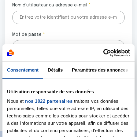
Nom d'utilisateur ou adresse e-mail
Mot de passe
Tous les champs marqués d'un astérisque (
*
) sont
Consentement
Détails
Paramètres des annonces
obligatoires.
Utilisation responsable de vos données
Nous et
nos 1022 partenaires
traitons vos données
personnelles, telles que votre adresse IP, en utilisant des
Mot de passe oublié ?
technologies comme les cookies pour stocker et accéder
à des informations sur votre appareil, afin de diffuser des
publicités et du contenu personnalisés, d'effectuer des