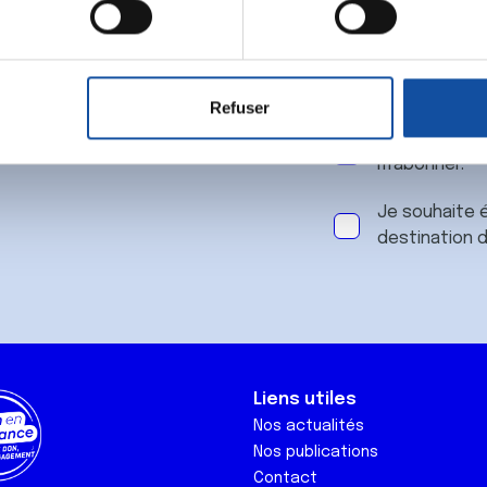
 notre
aitement de vos données personnelles et définir vos préférences
er ou retirer votre consentement à tout moment à partir de la dé
Refuser
e personnaliser le contenu et les annonces, d'offrir des fonctio
J'accepte le
rafic. Nous partageons également des informations sur l'utilisati
m'abonner.
, de publicité et d'analyse, qui peuvent combiner celles-ci avec
ils ont collectées lors de votre utilisation de leurs services.
Je souhaite é
destination 
Liens utiles
Nos actualités
Nos publications
Contact