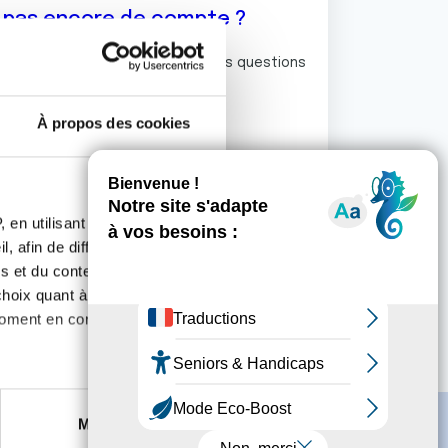
z pas encore de compte ?
ermet de commenter et poser vos questions
rum de discussion de la Ligue.
À propos des cookies
S'inscrire
 en utilisant des
, afin de diffuser des
s et du contenu, ainsi que de
oix quant à l'utilisation de
moment en consultant la
es à plusieurs mètres près
Marketing
s spécifiques (empreintes