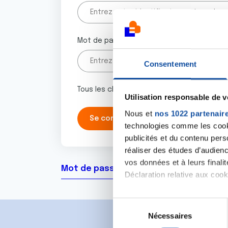
Mot de passe
Consentement
Tous les champs marqués d'un astérisque 
Utilisation responsable de 
Nous et
nos 1022 partenair
technologies comme les cooki
publicités et du contenu per
réaliser des études d’audienc
vos données et à leurs final
Mot de passe oublié ?
Déclaration relative aux cooki
Si vous le permettez, nous a
S
Collecter des informa
Nécessaires
é
Identifier votre appar