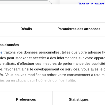
Vous n'ave
Créer un compte vous p
sur le fo
Détails
Paramètres des annonces
(
*
) sont obligatoires.
vos données
es
traitons vos données personnelles, telles que votre adresse IP,
es pour stocker et accéder à des informations sur votre appareil
sonnalisés, d'effectuer des mesures de performance des publicité
e, favorisant ainsi le développement de services. Vous avez le ch
ités. Vous pouvez modifier ou retirer votre consentement à tout 
es ou en cliquant sur l'icône de confidentialité.
imerions également :
tions sur votre localisation géographique qui peuvent être précis
Préférences
Statistiques
eil en l'analysant activement pour en relever les caractéristique