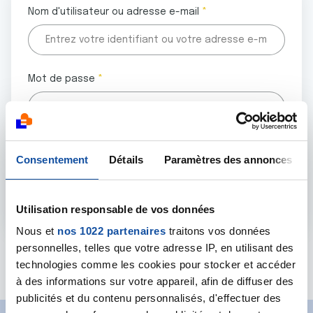
Nom d'utilisateur ou adresse e-mail
Mot de passe
Tous les champs marqués d'un astérisque (
*
) sont
Consentement
Détails
Paramètres des annonces
obligatoires.
Utilisation responsable de vos données
Nous et
nos 1022 partenaires
traitons vos données
personnelles, telles que votre adresse IP, en utilisant des
Mot de passe oublié ?
technologies comme les cookies pour stocker et accéder
à des informations sur votre appareil, afin de diffuser des
publicités et du contenu personnalisés, d'effectuer des