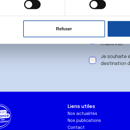
 notre
aitement de vos données personnelles et définir vos préférences
er ou retirer votre consentement à tout moment à partir de la dé
Refuser
e personnaliser le contenu et les annonces, d'offrir des fonctio
J'accepte le
rafic. Nous partageons également des informations sur l'utilisati
m'abonner.
, de publicité et d'analyse, qui peuvent combiner celles-ci avec
ils ont collectées lors de votre utilisation de leurs services.
Je souhaite é
destination 
Liens utiles
Nos actualités
Nos publications
Contact