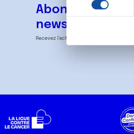
l
digitales).
Abonnez-vous à
e
Pour en savoir plus sur le tr
c
Détails »
. Vous pouvez modifi
newsletter
t
i
Les cookies nous permettent d
o
Recevez l’actualité de la Ligue.
sociaux et d'analyser notre t
n
partenaires de médias sociaux
d
vous leur avez fournies ou qu'
u
c
o
n
s
e
n
t
e
m
e