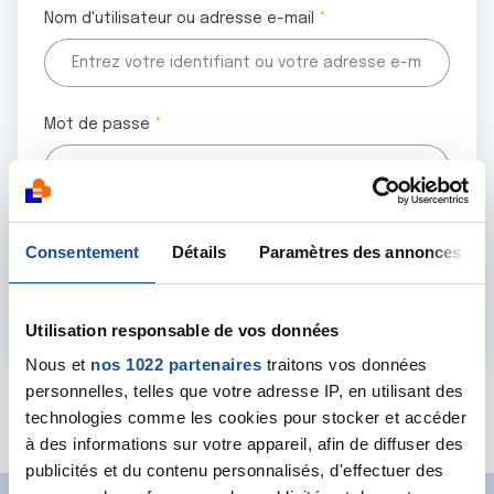
Nom d'utilisateur ou adresse e-mail
Mot de passe
Tous les champs marqués d'un astérisque (
*
) sont
Consentement
Détails
Paramètres des annonces
obligatoires.
Utilisation responsable de vos données
Nous et
nos 1022 partenaires
traitons vos données
personnelles, telles que votre adresse IP, en utilisant des
Mot de passe oublié ?
technologies comme les cookies pour stocker et accéder
à des informations sur votre appareil, afin de diffuser des
publicités et du contenu personnalisés, d'effectuer des