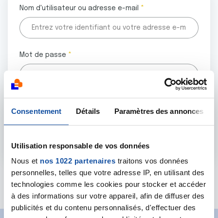
Nom d'utilisateur ou adresse e-mail
Mot de passe
Tous les champs marqués d'un astérisque (
*
) sont
Consentement
Détails
Paramètres des annonces
obligatoires.
Utilisation responsable de vos données
Nous et
nos 1022 partenaires
traitons vos données
personnelles, telles que votre adresse IP, en utilisant des
Mot de passe oublié ?
technologies comme les cookies pour stocker et accéder
à des informations sur votre appareil, afin de diffuser des
publicités et du contenu personnalisés, d'effectuer des