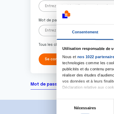
Mot de passe
Consentement
Tous les champs marqués d'un astérisque 
Utilisation responsable de 
Nous et
nos 1022 partenair
technologies comme les cooki
publicités et du contenu per
réaliser des études d’audienc
vos données et à leurs final
Mot de passe oublié ?
Déclaration relative aux cooki
Si vous le permettez, nous a
S
Collecter des informa
Nécessaires
é
Identifier votre appar