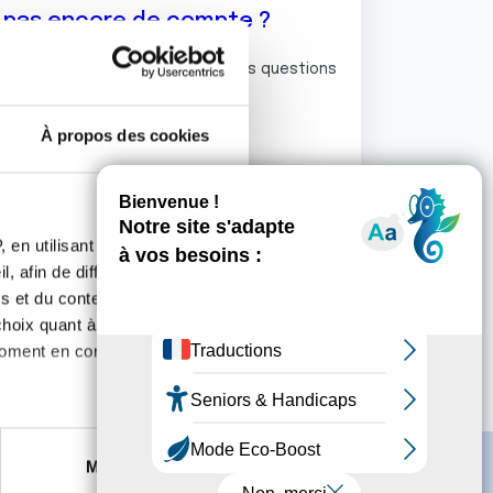
z pas encore de compte ?
ermet de commenter et poser vos questions
rum de discussion de la Ligue.
À propos des cookies
S'inscrire
 en utilisant des
, afin de diffuser des
s et du contenu, ainsi que de
oix quant à l'utilisation de
moment en consultant la
es à plusieurs mètres près
Marketing
s spécifiques (empreintes