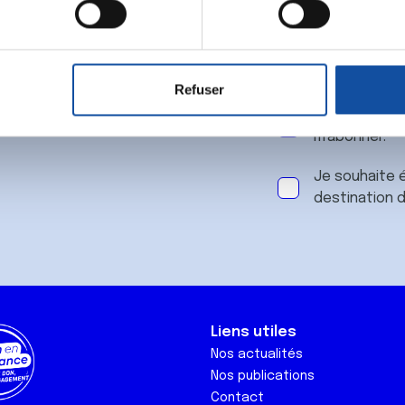
 notre
aitement de vos données personnelles et définir vos préférences
er ou retirer votre consentement à tout moment à partir de la dé
Refuser
e personnaliser le contenu et les annonces, d'offrir des fonctio
J'accepte le
rafic. Nous partageons également des informations sur l'utilisati
m'abonner.
, de publicité et d'analyse, qui peuvent combiner celles-ci avec
ils ont collectées lors de votre utilisation de leurs services.
Je souhaite é
destination 
Liens utiles
Nos actualités
Nos publications
Contact