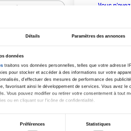
Vous n'ave
Créer un compte vous p
sur le fo
Détails
Paramètres des annonces
(
*
) sont obligatoires.
vos données
es
traitons vos données personnelles, telles que votre adresse IP,
es pour stocker et accéder à des informations sur votre appareil
sonnalisés, d'effectuer des mesures de performance des publicité
e, favorisant ainsi le développement de services. Vous avez le ch
ités. Vous pouvez modifier ou retirer votre consentement à tout 
es ou en cliquant sur l'icône de confidentialité.
imerions également :
tions sur votre localisation géographique qui peuvent être précis
Préférences
Statistiques
eil en l'analysant activement pour en relever les caractéristique