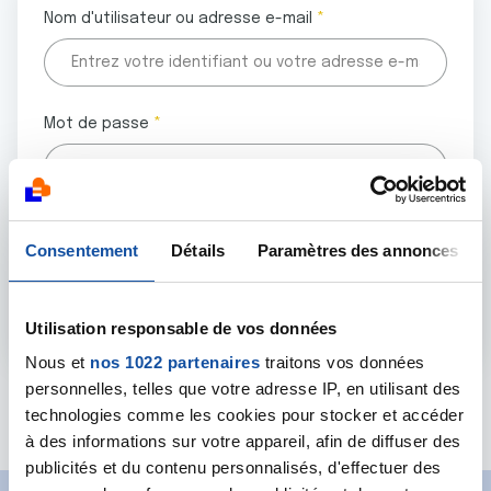
Nom d'utilisateur ou adresse e-mail
Mot de passe
Tous les champs marqués d'un astérisque (
*
) sont
Consentement
Détails
Paramètres des annonces
obligatoires.
Utilisation responsable de vos données
Nous et
nos 1022 partenaires
traitons vos données
personnelles, telles que votre adresse IP, en utilisant des
Mot de passe oublié ?
technologies comme les cookies pour stocker et accéder
à des informations sur votre appareil, afin de diffuser des
publicités et du contenu personnalisés, d'effectuer des