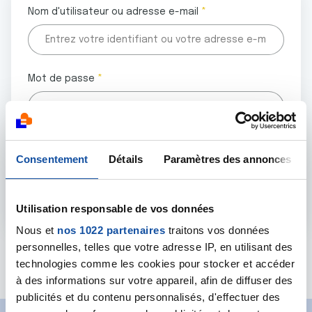
Nom d'utilisateur ou adresse e-mail
Mot de passe
Tous les champs marqués d'un astérisque (
*
) sont
Consentement
Détails
Paramètres des annonces
obligatoires.
Utilisation responsable de vos données
Nous et
nos 1022 partenaires
traitons vos données
personnelles, telles que votre adresse IP, en utilisant des
Mot de passe oublié ?
technologies comme les cookies pour stocker et accéder
à des informations sur votre appareil, afin de diffuser des
publicités et du contenu personnalisés, d'effectuer des