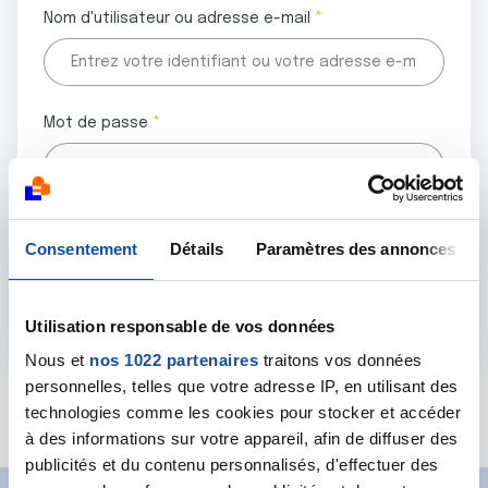
Nom d'utilisateur ou adresse e-mail
Mot de passe
Tous les champs marqués d'un astérisque (
*
) sont
Consentement
Détails
Paramètres des annonces
obligatoires.
Utilisation responsable de vos données
Nous et
nos 1022 partenaires
traitons vos données
personnelles, telles que votre adresse IP, en utilisant des
Mot de passe oublié ?
technologies comme les cookies pour stocker et accéder
à des informations sur votre appareil, afin de diffuser des
publicités et du contenu personnalisés, d'effectuer des