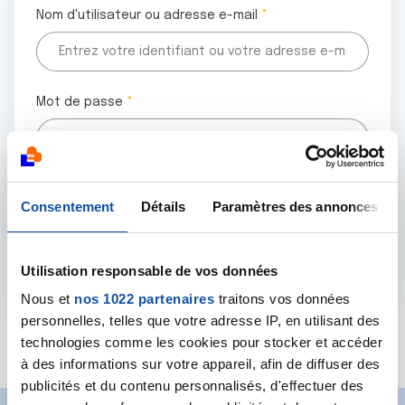
Nom d'utilisateur ou adresse e-mail
Mot de passe
Tous les champs marqués d'un astérisque (
*
) sont
Consentement
Détails
Paramètres des annonces
obligatoires.
Utilisation responsable de vos données
Nous et
nos 1022 partenaires
traitons vos données
personnelles, telles que votre adresse IP, en utilisant des
Mot de passe oublié ?
technologies comme les cookies pour stocker et accéder
à des informations sur votre appareil, afin de diffuser des
publicités et du contenu personnalisés, d'effectuer des