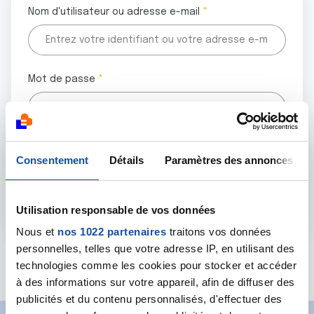
Nom d'utilisateur ou adresse e-mail
Mot de passe
Tous les champs marqués d'un astérisque (
*
) sont
Consentement
Détails
Paramètres des annonces
obligatoires.
Utilisation responsable de vos données
Nous et
nos 1022 partenaires
traitons vos données
personnelles, telles que votre adresse IP, en utilisant des
Mot de passe oublié ?
technologies comme les cookies pour stocker et accéder
à des informations sur votre appareil, afin de diffuser des
publicités et du contenu personnalisés, d'effectuer des