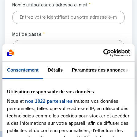
Nom d'utilisateur ou adresse e-mail
Mot de passe
Tous les champs marqués d'un astérisque (
*
) sont
Consentement
Détails
Paramètres des annonces
obligatoires.
Utilisation responsable de vos données
Nous et
nos 1022 partenaires
traitons vos données
personnelles, telles que votre adresse IP, en utilisant des
Mot de passe oublié ?
technologies comme les cookies pour stocker et accéder
à des informations sur votre appareil, afin de diffuser des
publicités et du contenu personnalisés, d'effectuer des