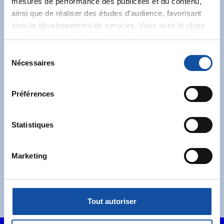
mesures de performance des publicités et du contenu,
ainsi que de réaliser des études d’audience, favorisant
Abonnez-vous à notre
ainsi le développement de services. Vous avez le choix
newsletter
quant à l'utilisation de vos données et à leurs finalités.
Vous pouvez modifier ou retirer votre consentement à
S
Recevez l’actualité de la Ligue.
tout moment en consultant la Déclaration relative aux
Nécessaires
é
cookies ou en cliquant sur l'icône de confidentialité.
l
e
Préférences
Si vous le permettez, nous aimerions également :
c
Collecter des informations sur votre localisation
t
géographique qui peuvent être précises à plusieurs
i
Statistiques
mètres près
J'accepte les
conditions générales
et souhaite
o
Identifier votre appareil en l'analysant activement
m'abonner.
n
Marketing
pour en relever les caractéristiques spécifiques
d
Je souhaite également recevoir l'actualité à
(empreintes digitales).
u
destination des entreprises.
c
Pour en savoir plus sur le traitement de vos données
o
personnelles et définir vos préférences, reportez-vous à
Tout autoriser
n
la
section « Détails »
. Vous pouvez modifier ou retirer
s
votre consentement à tout moment à partir de la