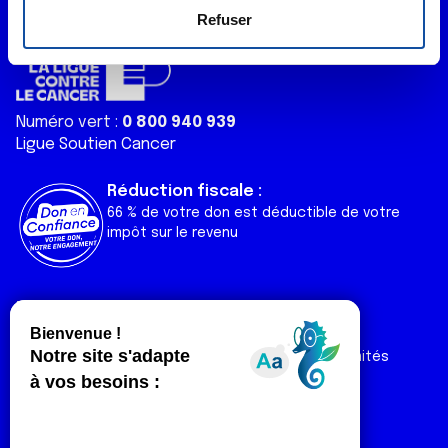
e
déclaration sur les cookies.
Refuser
n
t
Les cookies nous permettent de personnaliser le contenu
e
et les annonces, d'offrir des fonctionnalités relatives aux
m
médias sociaux et d'analyser notre trafic. Nous
Numéro vert :
0 800 940 939
e
partageons également des informations sur l'utilisation de
Ligue Soutien Cancer
n
notre site avec nos partenaires de médias sociaux, de
t
publicité et d'analyse, qui peuvent combiner celles-ci
Réduction fiscale :
avec d'autres informations que vous leur avez fournies
66 % de votre don est déductible de votre
ou qu'ils ont collectées lors de votre utilisation de leurs
impôt sur le revenu
services.
Liens utiles
Espaces
Nos actualités
Forum
Nos publications
Espace Ligue & comités
Contact
Espace chercheur
Devenir partenaire
Espace presse
Magazine Vivre
Intranet