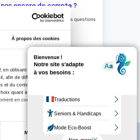
z pas encore de compte ?
ermet de commenter et poser vos questions
rum de discussion de la Ligue.
À propos des cookies
S'inscrire
 en utilisant des
, afin de diffuser des
s et du contenu, ainsi que de
oix quant à l'utilisation de
moment en consultant la
es à plusieurs mètres près
Marketing
s spécifiques (empreintes