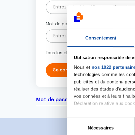
Mot de passe
Consentement
Tous les champs marqués d'un astérisque 
Utilisation responsable de 
Nous et
nos 1022 partenair
technologies comme les cooki
publicités et du contenu per
réaliser des études d’audienc
vos données et à leurs final
Mot de passe oublié ?
Déclaration relative aux cooki
Si vous le permettez, nous a
S
Collecter des informa
Nécessaires
é
Identifier votre appar