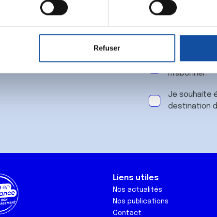
 notre
aitement de vos données personnelles et définir vos préférences
er ou retirer votre consentement à tout moment à partir de la dé
Refuser
e personnaliser le contenu et les annonces, d'offrir des fonctio
J'accepte le
rafic. Nous partageons également des informations sur l'utilisati
m'abonner.
, de publicité et d'analyse, qui peuvent combiner celles-ci avec
ils ont collectées lors de votre utilisation de leurs services.
Je souhaite é
destination 
Liens utiles
Nos actualités
Nos publications
Contact