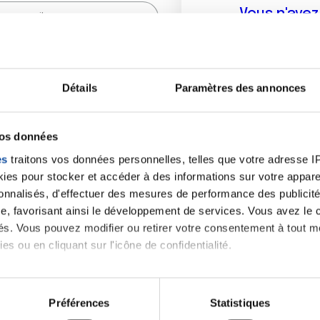
Vous n'ave
Créer un compte vous p
sur le fo
Détails
Paramètres des annonces
(
*
) sont obligatoires.
vos données
es
traitons vos données personnelles, telles que votre adresse IP,
es pour stocker et accéder à des informations sur votre appareil
sonnalisés, d'effectuer des mesures de performance des publicité
e, favorisant ainsi le développement de services. Vous avez le ch
ités. Vous pouvez modifier ou retirer votre consentement à tout 
es ou en cliquant sur l'icône de confidentialité.
imerions également :
tions sur votre localisation géographique qui peuvent être précis
Préférences
Statistiques
eil en l'analysant activement pour en relever les caractéristique