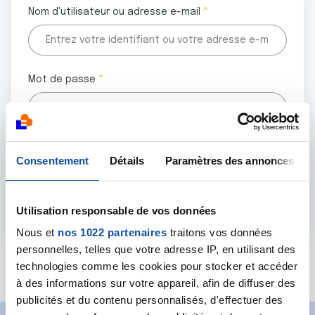
Nom d'utilisateur ou adresse e-mail
Mot de passe
Tous les champs marqués d'un astérisque (
*
) sont
Consentement
Détails
Paramètres des annonces
obligatoires.
Utilisation responsable de vos données
Nous et
nos 1022 partenaires
traitons vos données
personnelles, telles que votre adresse IP, en utilisant des
Mot de passe oublié ?
technologies comme les cookies pour stocker et accéder
à des informations sur votre appareil, afin de diffuser des
publicités et du contenu personnalisés, d'effectuer des