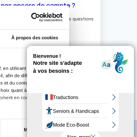
z pas encore de compte ?
ermet de commenter et poser vos questions
rum de discussion de la Ligue.
À propos des cookies
S'inscrire
 en utilisant des
, afin de diffuser des
s et du contenu, ainsi que de
oix quant à l'utilisation de
moment en consultant la
es à plusieurs mètres près
Marketing
s spécifiques (empreintes