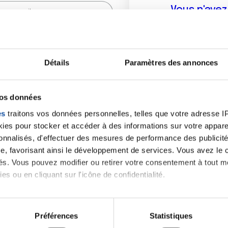
Vous n'ave
Créer un compte vous p
sur le fo
Détails
Paramètres des annonces
(
*
) sont obligatoires.
vos données
es
traitons vos données personnelles, telles que votre adresse IP,
es pour stocker et accéder à des informations sur votre appareil
sonnalisés, d'effectuer des mesures de performance des publicité
e, favorisant ainsi le développement de services. Vous avez le ch
ités. Vous pouvez modifier ou retirer votre consentement à tout 
es ou en cliquant sur l'icône de confidentialité.
imerions également :
tions sur votre localisation géographique qui peuvent être précis
Préférences
Statistiques
eil en l'analysant activement pour en relever les caractéristique