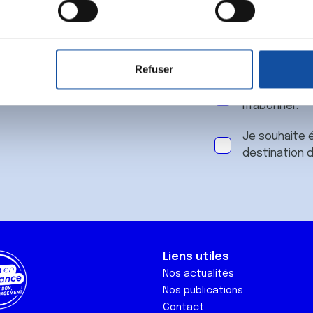
 notre
aitement de vos données personnelles et définir vos préférences
er ou retirer votre consentement à tout moment à partir de la dé
Refuser
e personnaliser le contenu et les annonces, d'offrir des fonctio
J'accepte le
rafic. Nous partageons également des informations sur l'utilisati
m'abonner.
, de publicité et d'analyse, qui peuvent combiner celles-ci avec
ils ont collectées lors de votre utilisation de leurs services.
Je souhaite é
destination 
Liens utiles
Nos actualités
Nos publications
Contact