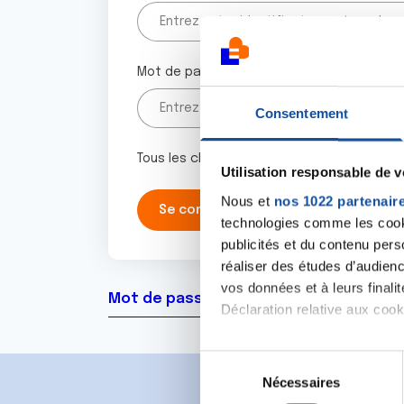
Mot de passe
Consentement
Tous les champs marqués d'un astérisque 
Utilisation responsable de 
Nous et
nos 1022 partenair
technologies comme les cooki
publicités et du contenu per
réaliser des études d’audienc
vos données et à leurs final
Mot de passe oublié ?
Déclaration relative aux cooki
Si vous le permettez, nous a
S
Collecter des informa
Nécessaires
é
Identifier votre appar