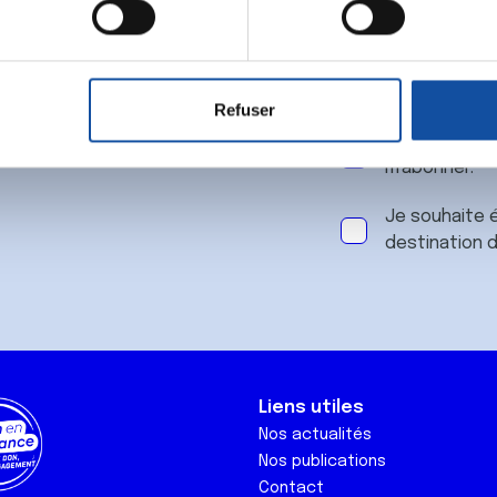
 notre
aitement de vos données personnelles et définir vos préférences
er ou retirer votre consentement à tout moment à partir de la dé
Refuser
e personnaliser le contenu et les annonces, d'offrir des fonctio
J'accepte le
rafic. Nous partageons également des informations sur l'utilisati
m'abonner.
, de publicité et d'analyse, qui peuvent combiner celles-ci avec
ils ont collectées lors de votre utilisation de leurs services.
Je souhaite é
destination 
Liens utiles
Nos actualités
Nos publications
Contact