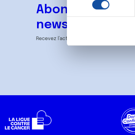
l
digitales).
Abonnez-vous à
e
Pour en savoir plus sur le tr
c
Détails »
. Vous pouvez modifi
newsletter
t
i
Les cookies nous permettent d
o
Recevez l’actualité de la Ligue.
sociaux et d'analyser notre t
n
partenaires de médias sociaux
d
vous leur avez fournies ou qu'
u
c
o
n
s
e
n
t
e
m
e