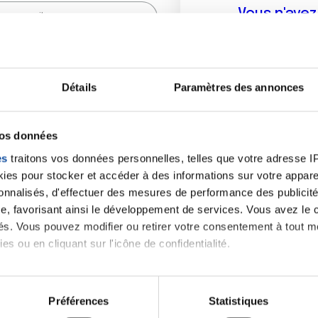
Vous n'ave
Créer un compte vous p
sur le fo
Détails
Paramètres des annonces
(
*
) sont obligatoires.
vos données
es
traitons vos données personnelles, telles que votre adresse IP,
es pour stocker et accéder à des informations sur votre appareil
sonnalisés, d'effectuer des mesures de performance des publicité
e, favorisant ainsi le développement de services. Vous avez le ch
ités. Vous pouvez modifier ou retirer votre consentement à tout 
es ou en cliquant sur l'icône de confidentialité.
imerions également :
tions sur votre localisation géographique qui peuvent être précis
Préférences
Statistiques
eil en l'analysant activement pour en relever les caractéristique