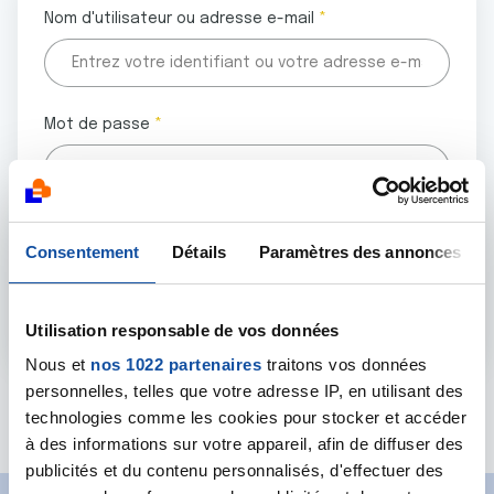
Nom d'utilisateur ou adresse e-mail
Mot de passe
Tous les champs marqués d'un astérisque (
*
) sont
Consentement
Détails
Paramètres des annonces
obligatoires.
Utilisation responsable de vos données
Nous et
nos 1022 partenaires
traitons vos données
personnelles, telles que votre adresse IP, en utilisant des
Mot de passe oublié ?
technologies comme les cookies pour stocker et accéder
à des informations sur votre appareil, afin de diffuser des
publicités et du contenu personnalisés, d'effectuer des