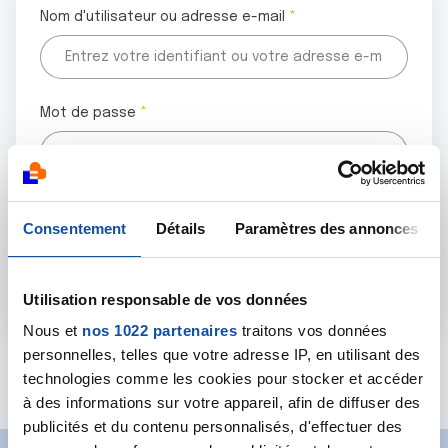
Nom d'utilisateur ou adresse e-mail
Mot de passe
Tous les champs marqués d'un astérisque (
*
) sont
Consentement
Détails
Paramètres des annonces
obligatoires.
Utilisation responsable de vos données
Nous et
nos 1022 partenaires
traitons vos données
personnelles, telles que votre adresse IP, en utilisant des
Mot de passe oublié ?
technologies comme les cookies pour stocker et accéder
à des informations sur votre appareil, afin de diffuser des
publicités et du contenu personnalisés, d'effectuer des