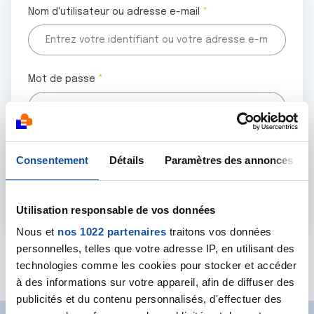
Nom d'utilisateur ou adresse e-mail
Mot de passe
Tous les champs marqués d'un astérisque (
*
) sont
Consentement
Détails
Paramètres des annonces
obligatoires.
Utilisation responsable de vos données
Nous et
nos 1022 partenaires
traitons vos données
personnelles, telles que votre adresse IP, en utilisant des
Mot de passe oublié ?
technologies comme les cookies pour stocker et accéder
à des informations sur votre appareil, afin de diffuser des
publicités et du contenu personnalisés, d'effectuer des