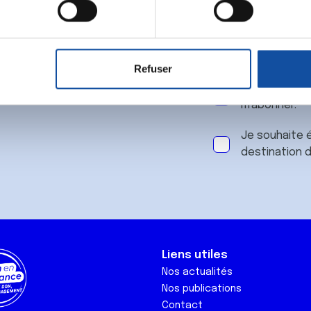
 notre
aitement de vos données personnelles et définir vos préférences
er ou retirer votre consentement à tout moment à partir de la dé
Refuser
e personnaliser le contenu et les annonces, d'offrir des fonctio
J'accepte le
rafic. Nous partageons également des informations sur l'utilisati
m'abonner.
, de publicité et d'analyse, qui peuvent combiner celles-ci avec
ils ont collectées lors de votre utilisation de leurs services.
Je souhaite é
destination 
Liens utiles
Nos actualités
Nos publications
Contact