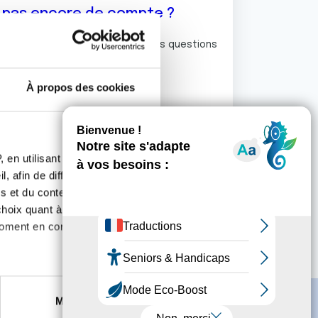
z pas encore de compte ?
ermet de commenter et poser vos questions
rum de discussion de la Ligue.
À propos des cookies
S'inscrire
 en utilisant des
, afin de diffuser des
s et du contenu, ainsi que de
oix quant à l'utilisation de
moment en consultant la
es à plusieurs mètres près
Marketing
s spécifiques (empreintes