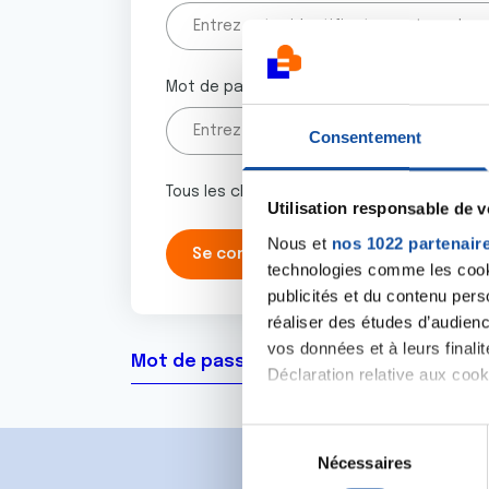
Mot de passe
Consentement
Tous les champs marqués d'un astérisque 
Utilisation responsable de 
Nous et
nos 1022 partenair
technologies comme les cooki
publicités et du contenu per
réaliser des études d’audienc
vos données et à leurs final
Mot de passe oublié ?
Déclaration relative aux cooki
Si vous le permettez, nous a
S
Collecter des informa
Nécessaires
é
Identifier votre appar