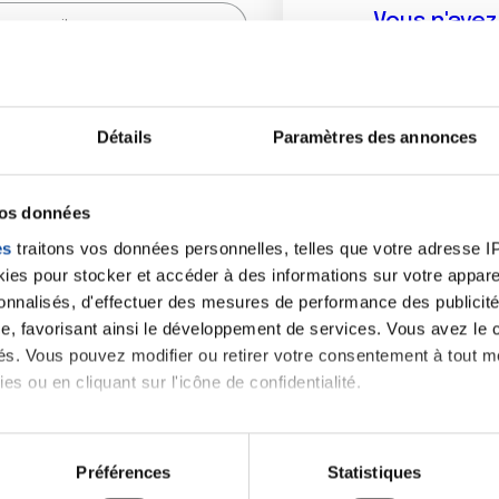
Vous n'ave
Créer un compte vous p
sur le fo
Détails
Paramètres des annonces
(
*
) sont obligatoires.
vos données
es
traitons vos données personnelles, telles que votre adresse IP,
es pour stocker et accéder à des informations sur votre appareil
sonnalisés, d'effectuer des mesures de performance des publicité
e, favorisant ainsi le développement de services. Vous avez le ch
ités. Vous pouvez modifier ou retirer votre consentement à tout 
es ou en cliquant sur l'icône de confidentialité.
imerions également :
tions sur votre localisation géographique qui peuvent être précis
Préférences
Statistiques
eil en l'analysant activement pour en relever les caractéristique