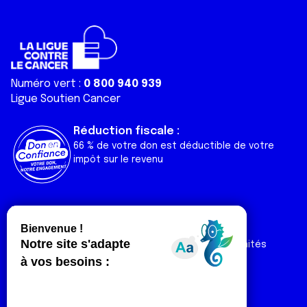
Numéro vert :
0 800 940 939
Ligue Soutien Cancer
Réduction fiscale :
66 % de votre don est déductible de votre
impôt sur le revenu
Liens utiles
Espaces
Nos actualités
Forum
Nos publications
Espace Ligue & comités
Contact
Espace chercheur
Devenir partenaire
Espace presse
Magazine Vivre
Intranet