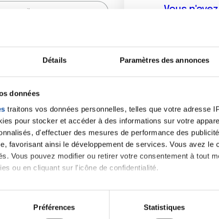
Vous n'ave
Créer un compte vous p
sur le fo
Détails
Paramètres des annonces
(
*
) sont obligatoires.
vos données
es
traitons vos données personnelles, telles que votre adresse IP,
es pour stocker et accéder à des informations sur votre appareil
sonnalisés, d'effectuer des mesures de performance des publicité
e, favorisant ainsi le développement de services. Vous avez le ch
ités. Vous pouvez modifier ou retirer votre consentement à tout 
es ou en cliquant sur l'icône de confidentialité.
imerions également :
tions sur votre localisation géographique qui peuvent être précis
Préférences
Statistiques
eil en l'analysant activement pour en relever les caractéristique