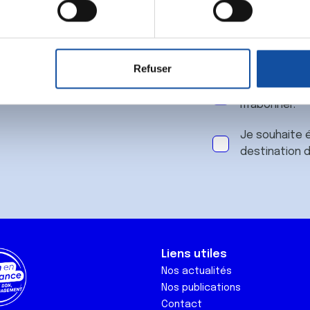
 notre
aitement de vos données personnelles et définir vos préférences
er ou retirer votre consentement à tout moment à partir de la dé
Refuser
e personnaliser le contenu et les annonces, d'offrir des fonctio
J'accepte le
rafic. Nous partageons également des informations sur l'utilisati
m'abonner.
, de publicité et d'analyse, qui peuvent combiner celles-ci avec
ils ont collectées lors de votre utilisation de leurs services.
Je souhaite é
destination 
Liens utiles
Nos actualités
Nos publications
Contact