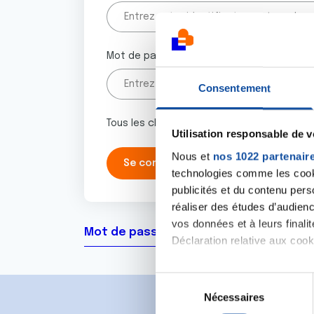
Mot de passe
Consentement
Tous les champs marqués d'un astérisque 
Utilisation responsable de 
Nous et
nos 1022 partenair
technologies comme les cooki
publicités et du contenu per
réaliser des études d’audienc
vos données et à leurs final
Mot de passe oublié ?
Déclaration relative aux cooki
Si vous le permettez, nous a
S
Collecter des informa
Nécessaires
é
Identifier votre appar