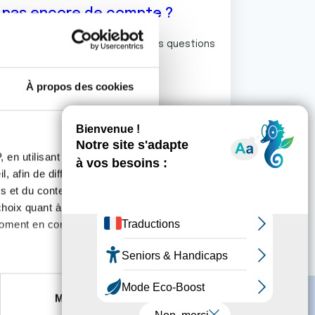
z pas encore de compte ?
ermet de commenter et poser vos questions
rum de discussion de la Ligue.
À propos des cookies
S'inscrire
 en utilisant des
, afin de diffuser des
s et du contenu, ainsi que de
oix quant à l'utilisation de
moment en consultant la
es à plusieurs mètres près
Marketing
s spécifiques (empreintes