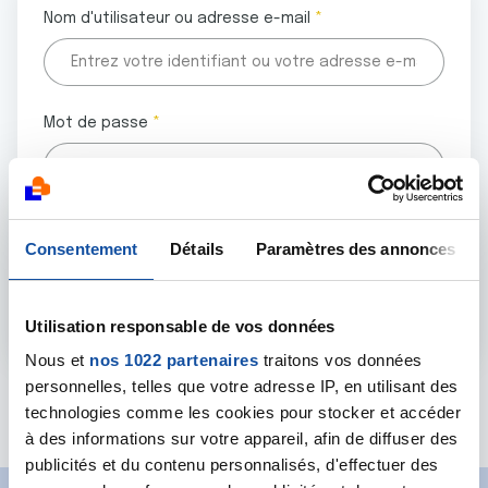
Nom d'utilisateur ou adresse e-mail
Mot de passe
Tous les champs marqués d'un astérisque (
*
) sont
Consentement
Détails
Paramètres des annonces
obligatoires.
Utilisation responsable de vos données
Nous et
nos 1022 partenaires
traitons vos données
personnelles, telles que votre adresse IP, en utilisant des
Mot de passe oublié ?
technologies comme les cookies pour stocker et accéder
à des informations sur votre appareil, afin de diffuser des
publicités et du contenu personnalisés, d'effectuer des