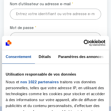
Nom d'utilisateur ou adresse e-mail
Mot de passe
Tous les champs marqués d'un astérisque (
*
) sont
Consentement
Détails
Paramètres des annonces
obligatoires.
Utilisation responsable de vos données
Nous et
nos 1022 partenaires
traitons vos données
personnelles, telles que votre adresse IP, en utilisant des
Mot de passe oublié ?
technologies comme les cookies pour stocker et accéder
à des informations sur votre appareil, afin de diffuser des
publicités et du contenu personnalisés, d'effectuer des