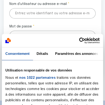
Nom d'utilisateur ou adresse e-mail
Mot de passe
Tous les champs marqués d'un astérisque (
*
) sont
Consentement
Détails
Paramètres des annonces
obligatoires.
Utilisation responsable de vos données
Nous et
nos 1022 partenaires
traitons vos données
personnelles, telles que votre adresse IP, en utilisant des
Mot de passe oublié ?
technologies comme les cookies pour stocker et accéder
à des informations sur votre appareil, afin de diffuser des
publicités et du contenu personnalisés, d'effectuer des