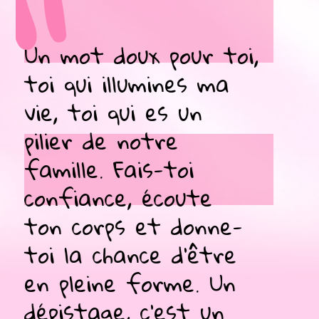
“
 toi,
Entre femmes, entre
 ma
mamans, entre amies…
Nous savons à quel poin
la vie peut être
trépidante, mais
e
n'oublions jamais de
nne-
prendre un moment pou
tre
nous. Un petit geste
 Un
aujourd’hui pour être b
un
demain. Fais-toi dépiste