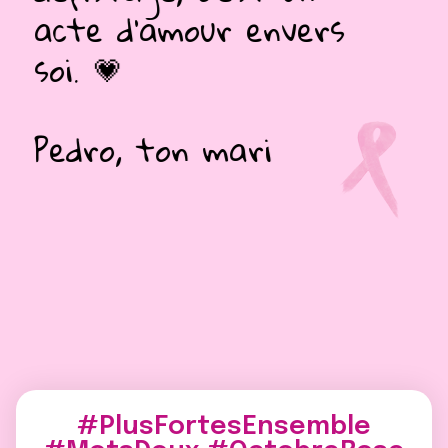
vers
toi qui es tout pour nou
🌹
Isabelle, ton amie
#PlusFortesEnsemble