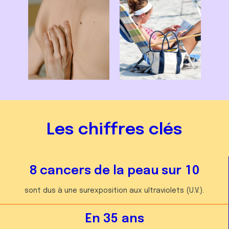
Les chiffres clés
8
cancers de la peau sur
1
0
5
1
9
sont dus à une surexposition aux ultraviolets (U.V.).
7
9
0
1
7
1
En
3
5
ans
7
1
2