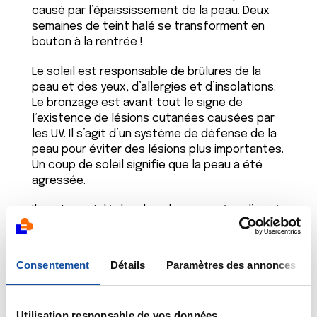
causé par l’épaississement de la peau. Deux
semaines de teint halé se transforment en
bouton à la rentrée !
Le soleil est responsable de brûlures de la
peau et des yeux, d’allergies et d’insolations.
Le bronzage est avant tout le signe de
l’existence de lésions cutanées causées par
les UV. Il s’agit d’un système de défense de la
peau pour éviter des lésions plus importantes.
Un coup de soleil signifie que la peau a été
agressée.
Il peut aussi déclencher des poussées d’acné
en cas d’antécédents acnéiques.
Votre peau est rouge ? C’est la conséquence
Consentement
Détails
Paramètres des annonces
d’une dilatation des vaisseaux sanguins. Votre
peau veut se défendre ! Elle pèle ? C’est le
signe qu’elle a subi une brûlure. Le traitement
Utilisation responsable de vos données