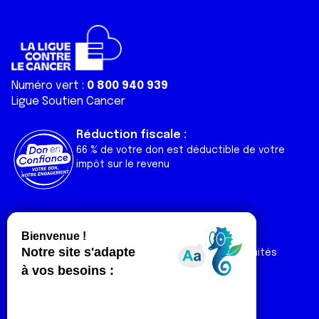
Numéro vert :
0 800 940 939
Ligue Soutien Cancer
Réduction fiscale :
66 % de votre don est déductible de votre
impôt sur le revenu
Liens utiles
Espaces
Nos actualités
Forum
Nos publications
Espace Ligue & comités
Contact
Espace chercheur
Devenir partenaire
Espace presse
Magazine Vivre
Intranet