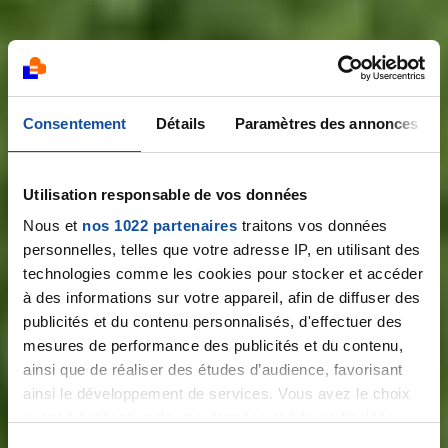
Consentement
Détails
Paramètres des annonces
Utilisation responsable de vos données
Plus vite que le
Nous et
nos 1022 partenaires
traitons vos données
personnelles, telles que votre adresse IP, en utilisant des
cancer
technologies comme les cookies pour stocker et accéder
à des informations sur votre appareil, afin de diffuser des
publicités et du contenu personnalisés, d'effectuer des
mesures de performance des publicités et du contenu,
ainsi que de réaliser des études d’audience, favorisant
ainsi le développement de services. Vous avez le choix
quant à l'utilisation de vos données et à leurs finalités.
Notre course
Vous pouvez modifier ou retirer votre consentement à