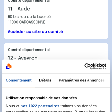
Comité départemental
11 - Aude
60 bis rue de la Liberté
11000 CARCASSONNE
Accéder au site du comité
Comité départemental
12 - Aveyron
1 Boulevard Flaugergues
12000 RODEZ
Consentement
Détails
Paramètres des annonces
Accéder au site du comité
Utilisation responsable de vos données
…
1
2
3
4
5
Nous et
nos 1022 partenaires
traitons vos données
personnelles, telles que votre adresse IP, en utilisant des