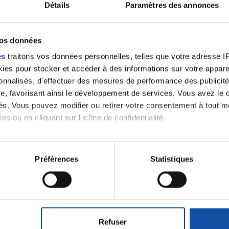
Détails
Paramètres des annonces
vos données
es
traitons vos données personnelles, telles que votre adresse IP,
es pour stocker et accéder à des informations sur votre appareil
sonnalisés, d'effectuer des mesures de performance des publicité
e, favorisant ainsi le développement de services. Vous avez le ch
ités. Vous pouvez modifier ou retirer votre consentement à tout 
es ou en cliquant sur l'icône de confidentialité.
imerions également :
tions sur votre localisation géographique qui peuvent être précis
Préférences
Statistiques
eil en l'analysant activement pour en relever les caractéristique
aitement de vos données personnelles et définir vos préférences
Faites un don et deve
er ou retirer votre consentement à tout moment à partir de la dé
contre le cancer
Refuser