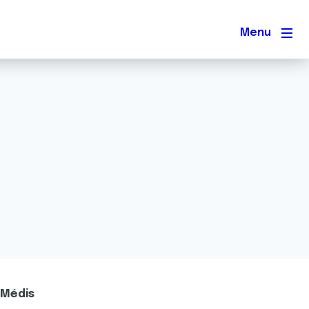
Men
 Médis