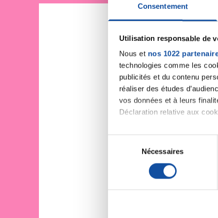
Consentement
Utilisation responsable de 
Nous et
nos 1022 partenair
technologies comme les cooki
publicités et du contenu per
réaliser des études d’audienc
vos données et à leurs final
Déclaration relative aux cooki
Si vous le permettez, nous a
S
Collecter des informa
Nécessaires
é
Identifier votre appar
l
digitales).
e
Pour en savoir plus sur le tr
c
Détails »
. Vous pouvez modifi
t
i