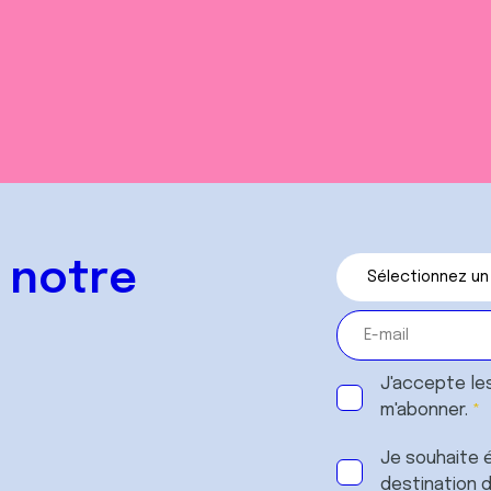
 notre
J'accepte le
m'abonner.
Je souhaite é
destination 