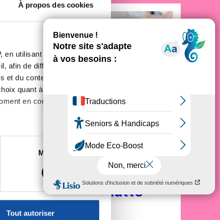
À propos des cookies
 en utilisant des
, afin de diffuser des
s et du contenu, ainsi que de
oix quant à l'utilisation de
moment en consultant la
es à plusieurs mètres près
Marketing
s spécifiques (empreintes
, reportez-vous à la
section «
nez acteur de la lutte
claration sur les cookies.
Tout autoriser