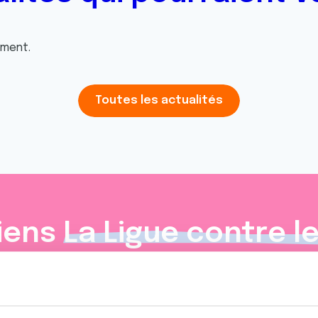
oment.
Toutes les actualités
iens
La Ligue contre l