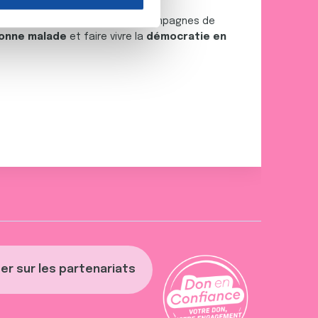
nnalités relatives aux médias
on de notre site avec nos
 la recherche
, déployer des campagnes de
onne malade
et faire vivre la
démocratie en
 d'autres informations que
er sur les partenariats