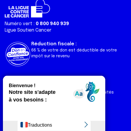
Numéro vert :
0 800 940 939
Ligue Soutien Cancer
Réduction fiscale :
66 % de votre don est déductible de votre
impôt sur le revenu
Liens utiles
Espaces
Nos actualités
Forum
Nos publications
Espace Ligue & comités
Contact
Espace chercheur
Devenir partenaire
Espace presse
Magazine Vivre
Intranet
Réseaux sociaux