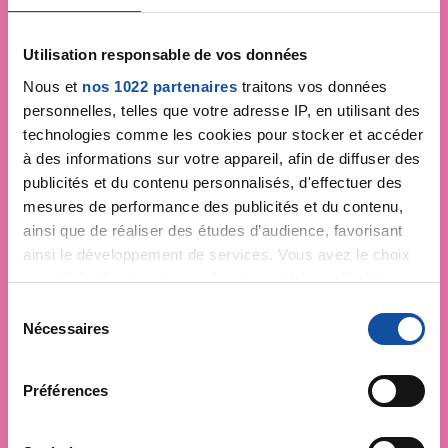
Utilisation responsable de vos données
Nous et
nos 1022 partenaires
traitons vos données
personnelles, telles que votre adresse IP, en utilisant des
technologies comme les cookies pour stocker et accéder
à des informations sur votre appareil, afin de diffuser des
publicités et du contenu personnalisés, d'effectuer des
mesures de performance des publicités et du contenu,
ainsi que de réaliser des études d’audience, favorisant
ainsi le développement de services. Vous avez le choix
quant à l'utilisation de vos données et à leurs finalités.
Vous pouvez modifier ou retirer votre consentement à
S
tout moment en consultant la Déclaration relative aux
Nécessaires
é
cookies ou en cliquant sur l'icône de confidentialité.
l
e
Préférences
Si vous le permettez, nous aimerions également :
c
Collecter des informations sur votre localisation
t