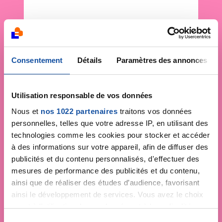
Consentement
Détails
Paramètres des annonces
Utilisation responsable de vos données
Nous et
nos 1022 partenaires
traitons vos données
personnelles, telles que votre adresse IP, en utilisant des
technologies comme les cookies pour stocker et accéder
à des informations sur votre appareil, afin de diffuser des
publicités et du contenu personnalisés, d'effectuer des
mesures de performance des publicités et du contenu,
ainsi que de réaliser des études d’audience, favorisant
ainsi le développement de services. Vous avez le choix
quant à l'utilisation de vos données et à leurs finalités.
Vous pouvez modifier ou retirer votre consentement à
S