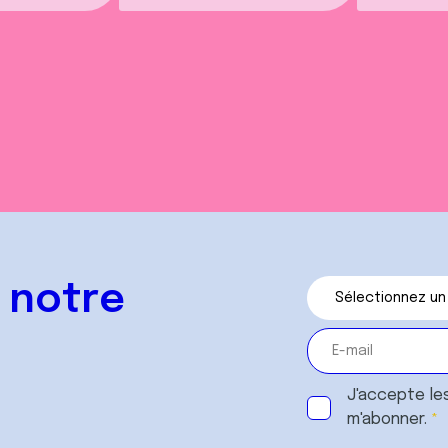
 notre
J'accepte le
m'abonner.