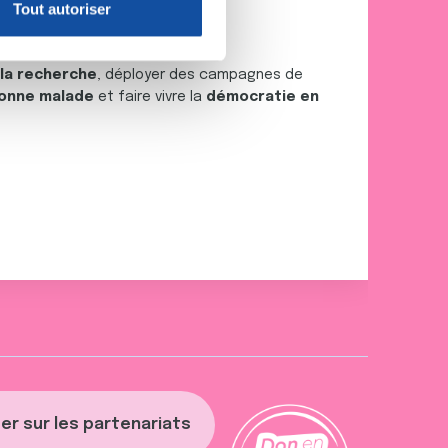
Tout autoriser
nnalités relatives aux médias
on de notre site avec nos
 d'autres informations que
 la recherche
, déployer des campagnes de
onne malade
et faire vivre la
démocratie en
er sur les partenariats