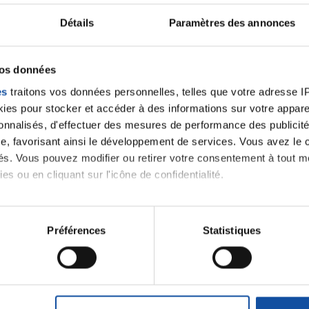
Détails
Paramètres des annonces
vos données
es
traitons vos données personnelles, telles que votre adresse IP,
es pour stocker et accéder à des informations sur votre appareil
sonnalisés, d'effectuer des mesures de performance des publicité
e, favorisant ainsi le développement de services. Vous avez le ch
ités. Vous pouvez modifier ou retirer votre consentement à tout 
es ou en cliquant sur l'icône de confidentialité.
imerions également :
tions sur votre localisation géographique qui peuvent être précis
Préférences
Statistiques
eil en l'analysant activement pour en relever les caractéristique
aitement de vos données personnelles et définir vos préférences
er ou retirer votre consentement à tout moment à partir de la dé
Faites un don et deve