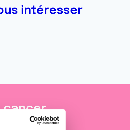
ous intéresser
e cancer