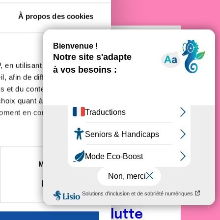
À propos des cookies
 en utilisant des
, afin de diffuser des
s et du contenu, ainsi que de
oix quant à l'utilisation de
moment en consultant la
es à plusieurs mètres près
Marketing
s spécifiques (empreintes
, reportez-vous à la
section «
claration sur les cookies.
nez acteur de la lutte