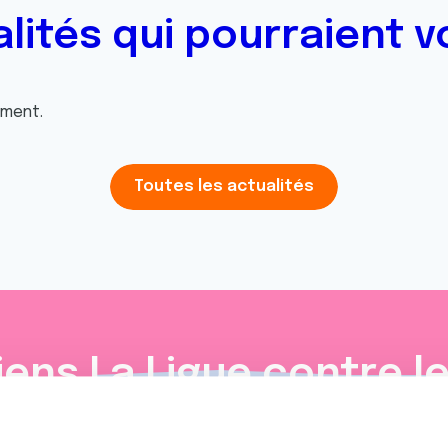
alités qui pourraient v
oment.
Toutes les actualités
iens
La Ligue contre l