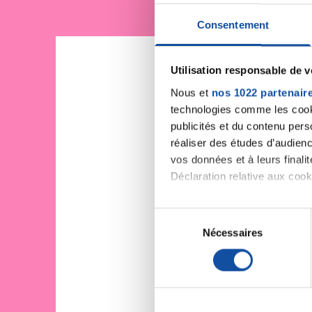
Consentement
Utilisation responsable de 
Nous et
nos 1022 partenair
technologies comme les cooki
publicités et du contenu per
réaliser des études d’audienc
vos données et à leurs final
Déclaration relative aux cooki
Si vous le permettez, nous a
S
Collecter des informa
Nécessaires
é
Identifier votre appar
l
digitales).
e
Pour en savoir plus sur le tr
c
Détails »
. Vous pouvez modifi
t