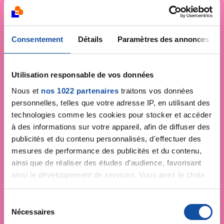
Consentement
Détails
Paramètres des annonces
Utilisation responsable de vos données
Nous et
nos 1022 partenaires
traitons vos données
personnelles, telles que votre adresse IP, en utilisant des
technologies comme les cookies pour stocker et accéder
à des informations sur votre appareil, afin de diffuser des
publicités et du contenu personnalisés, d'effectuer des
mesures de performance des publicités et du contenu,
ainsi que de réaliser des études d’audience, favorisant
ainsi le développement de services. Vous avez le choix
quant à l'utilisation de vos données et à leurs finalités.
Vous pouvez modifier ou retirer votre consentement à
S
tout moment en consultant la Déclaration relative aux
Nécessaires
é
cookies ou en cliquant sur l'icône de confidentialité.